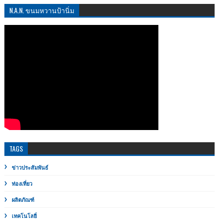
N.A.N. ขนมหวานป้านิ่ม
TAGS
ข่าวประสัมพันธ์
ท่องเที่ยว
ผลิตภัณฑ์
เทคโนโลยี่