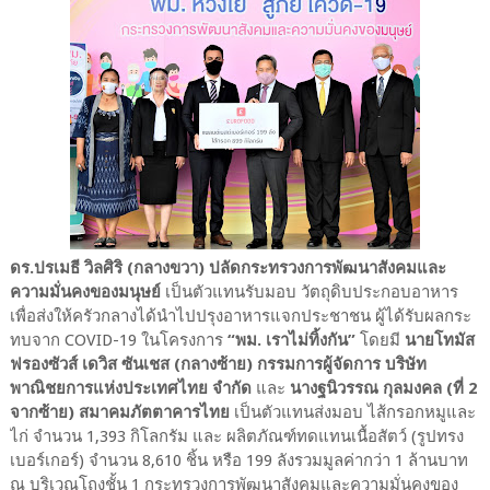
ดร.ปรเมธี วิลศิริ (กลางขวา) ปลัดกระทรวงการพัฒนาสังคมและ
ความมั่นคงของมนุษย์
เป็นตัวแทนรับมอบ วัตถุดิบประกอบอาหาร
เพื่อส่งให้ครัวกลางได้นำไปปรุงอาหารแจกประชาชน ผู้ได้รับผลกระ
ทบจาก COVID-19 ในโครงการ
“พม. เราไม่ทิ้งกัน”
โดยมี
นายโทมัส
ฟรองซัวส์ เดวิส ซันเชส (กลางซ้าย) กรรมการผู้จัดการ บริษัท
พาณิชยการแห่งประเทศไทย จำกัด
และ
นางฐนิวรรณ กุลมงคล (ที่ 2
จากซ้าย) สมาคมภัตตาคารไทย
เป็นตัวแทนส่งมอบ ไส้กรอกหมูและ
ไก่ จำนวน 1,393 กิโลกรัม และ ผลิตภัณฑ์ทดแทนเนื้อสัตว์ (รูปทรง
เบอร์เกอร์) จำนวน 8,610 ชิ้น หรือ 199 ลังรวมมูลค่ากว่า 1 ล้านบาท
ณ บริเวณโถงชั้น 1 กระทรวงการพัฒนาสังคมและความมั่นคงของ