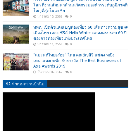
โลก ที่งานสัมมนาด้านนวัตกรรมองค์กรระดับภูมิภาคที่
ใหญ่ที่สุดในเอเชีย
มกราคม 15, 2563
0
ททท. เปิดตัวแคมเปญท่องเที่ยว 60 เส้นทางความสุข @
เมืองไทย เดอะ ซีรีส์ Hello Winter ฉลองครบรอบ 60 ปี
ของการท่องเที่ยวแห่งประเทศไทย
มกราคม 11, 2563
0
"แบรนด์ไทยอร่อย" โดย คุณธัญสิริ แซ่ตง หญิง
เก่ง...แห่งเอเซีย รับรางวัล The Best Businesses of
Asia Awards 2019
ธันวาคม 16, 2562
0
N.A.N. ขนมหวานป้านิ่ม