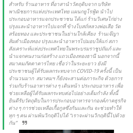
สำหรับ ร้านอาหาร ที่อาสานำวัตถุดิบจาก บริษัท
พาณิชยการแห่งประเทศไทย แผนกยูโรฟู้ด นำไป
ประกอบอาหารแจกประชาชน ได้แก่ ร้านวิเศษไก่ย่าง
ปรุงและนำอาหารไปแจกที่ ข้างโบสถ์หลวงพ่อเสือ วัด
สร้อยทอง และประชาชนในย่านใกล้เคียง ร้านเจ๊ญา
ส้มตำเมืองทอง ปรุงและนำอาหารไปมอบให้แก่ สภา
สังเคราะห์แห่งประเทศไทยในพระบรมราชูปถัมภ์ และ
นำแจกคนงานก่อสร้าง แถวเมืองทองธานี นอกจากนี้
สมาคมภัตตาคารไทย เชื่อว่าในระยะยาว ยังมี
ประชาชนผู้ได้รับผลกระทบจาก COVID-19 ครั้งนี้ เป็น
จำนวนมาก สมาคมฯ ก็ยังจะสานต่อภาระกิจ ด้วยการ
ร่วมกับร้านอาหารต่าง ๆ เดินหน้า ประกอบอาหาร เพื่อ
ช่วยเหลือผู้ได้รับผลกระทบต่อไปอย่างเต็มกำลัง ทั้งนี้
ยินดีรับวัตถุดิบในการประกอบอาหารจากองค์ภาคธุรกิจ
ต่าง ๆ การช่วยเหลือเกื้อกูลซึ่งกันและกัน จะช่วยทำให้
ทุก ๆ คน ผ่านพ้นวิกฤติไปได้ “เราจะผ่านวิกฤตินี้ไปด้วย
กัน”