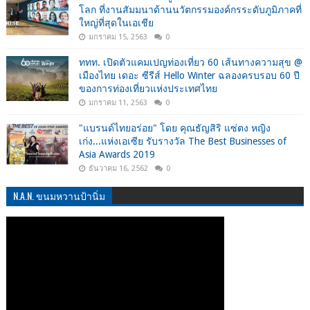
โลก ที่งานสัมมนาด้านนวัตกรรมองค์กรระดับภูมิภาคที่
ใหญ่ที่สุดในเอเชีย
มกราคม 15, 2563
0
ททท. เปิดตัวแคมเปญท่องเที่ยว 60 เส้นทางความสุข @
เมืองไทย เดอะ ซีรีส์ Hello Winter ฉลองครบรอบ 60 ปี
ของการท่องเที่ยวแห่งประเทศไทย
มกราคม 11, 2563
0
"แบรนด์ไทยอร่อย" โดย คุณธัญสิริ แซ่ตง หญิง
เก่ง...แห่งเอเซีย รับรางวัล The Best Businesses of
Asia Awards 2019
ธันวาคม 16, 2562
0
N.A.N. ขนมหวานป้านิ่ม