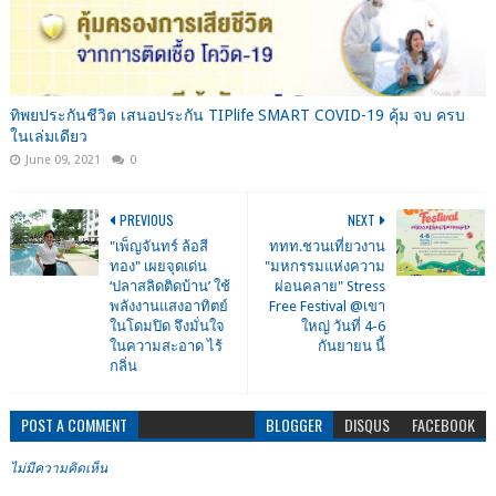
ทิพยประกันชีวิต เสนอประกัน TIPlife SMART COVID-19 คุ้ม จบ ครบ
ในเล่มเดียว
June 09, 2021
0
PREVIOUS
NEXT
"เพ็ญจันทร์ ล้อสี
ททท.ชวนเที่ยวงาน
ทอง" เผยจุดเด่น
"มหกรรมแห่งความ
‘ปลาสลิดติดบ้าน’ ใช้
ผ่อนคลาย" Stress
พลังงานแสงอาทิตย์
Free Festival @เขา
ในโดมปิด จึงมั่นใจ
ใหญ่ วันที่ 4-6
ในความสะอาด ไร้
กันยายน นี้
กลิ่น
POST A COMMENT
BLOGGER
DISQUS
FACEBOOK
ไม่มีความคิดเห็น