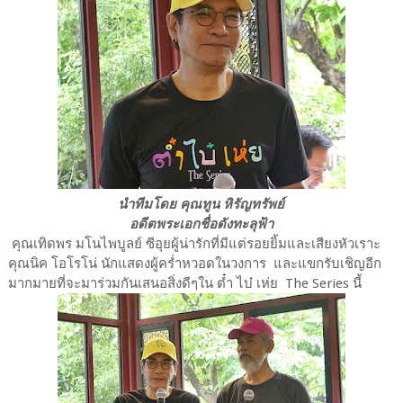
นำทีมโดย คุณทูน หิรัญทรัพย์
อดีตพระเอกชื่อดังทะลุฟ้า
คุณเทิดพร มโนไพบูลย์ ซีอุยผู้น่ารักที่มีแต่รอยยิ้มและเสียงหัวเราะ
คุณนิค โอโรโน่ นักแสดงผู้คร่ำหวอดในวงการ และแขกรับเชิญอีก
มากมายที่จะมาร่วมกันเสนอสิ่งดีๆใน ต๋ำ ไบ๋ เห่ย The Series นี้