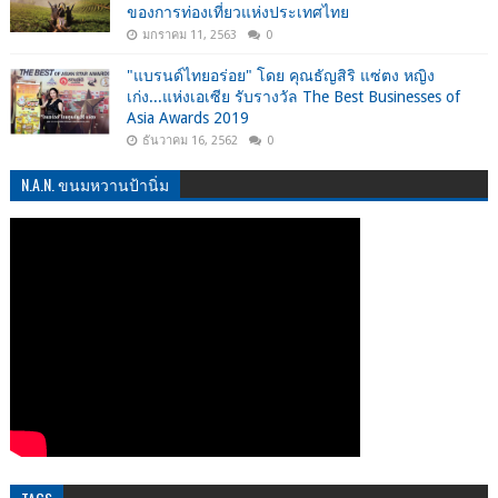
ของการท่องเที่ยวแห่งประเทศไทย
มกราคม 11, 2563
0
"แบรนด์ไทยอร่อย" โดย คุณธัญสิริ แซ่ตง หญิง
เก่ง...แห่งเอเซีย รับรางวัล The Best Businesses of
Asia Awards 2019
ธันวาคม 16, 2562
0
N.A.N. ขนมหวานป้านิ่ม