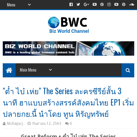
"ต๋ำ ไบ๋ เห่ย" The Series ละครซีรีย์สั้น 3
นาที ฮาแบบสร้างสรรค์สังคมไทย EP1 เริ่ม
ปลายกย.นี้ นำโดย ทูน หิรัญทรัพย์
Nichapa J.
กันยายน 12, 2563
0
Great Reform • ต๋ำ ไบ๋ เห่ย The Series