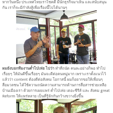
หากวันหนึ่ง ประเทศไทยเราโชคดี มีนักธุรกิจมาเห็น และสนับสนุน
กัน เราก็จะมีกำลังสู้เพื่อเรื่องนี้ไปได้นานๆ
ผมยังบอกทีมงานต๋ำไบ๋เห่ย ไปว่า
ทำที่ถนัด คนละอย่างก็พอ ทำไป
เรื่อยๆ ให้มันดีขึ้นเรื่อยๆ มันจะดีต่อคนหมู่มาก เพราะเราตั้งแนวไว้
แล้วว่า content ต้องดีต่อสังคม โอกาสนี้ ผมก็อยากขอให้เพื่อนๆ
สื่อมวลชน ได้ใช้ความถนัดความสามารถด้านการสื่อสารช่วยเหลือ
บ้านเมืองเรา ด้วยการเผยแพร่ ต๋ำไบ๋เห่ย เดอะซีรีส์ และ สังคม great
Reform ให้แพร่หลาย เป็นที่รู้จักกันกว้างขวางยิ่งขึ้น