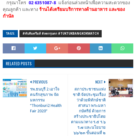
กรุณาโทร
02 6351087-8
แจ้งก่อนล่วงหน้าเพื่อความสะดวกของ
คุณลูกค้า และทาง
ร้านได้เตรียมบริการทางด้านอาหาร และของ
กำนัล
TAGS:
#ทับทิมดรีมส์ #ลดกรุแตก #TUKTUKBANGKOKWATCH
RELATED POSTS
PREVIOUS
NEXT
รพ.ธนบุรี 2 เอาใจ
สภาประชาชนแห่ง
คนรักสุขภาพ จัด
ชาติ จัดประชุมเรื่อง
มหกรรม
ว่าด้วยพิทักษ์ชาติ
“Thonburi2 Health
ศาสนา พระมหา
Fair 2020”
กษัตริย์ ด้วยการ
สร้างประชาธิปไตย
ตามแนวทาง ร.๕ ร.๖
ร.๗ และนโยบาย
๖๖/๒๓ ขั้นตอนที่ ๒