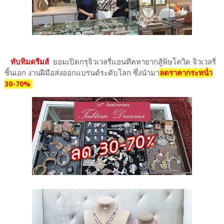
ทับทิมดรีมส์
ยอมเปิดกรุจิวเวลรี่แอนทีคหายากสู้พิษโควิด จิวเวลรี่
ชิ้นเอก งานฝีมือส่งออกแบรนด์ระดับโลก ซึ่งนำมา
ลดราคากระหน่ำ
30-70%