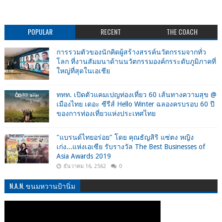
POPULAR
RECENT
THE COACH
การรวมตัวของนักคิดผู้สร้างสรรค์นวัตกรรมจากทั่ว
โลก ที่งานสัมมนาด้านนวัตกรรมองค์กรระดับภูมิภาคที่
ใหญ่ที่สุดในเอเชีย
ททท. เปิดตัวแคมเปญท่องเที่ยว 60 เส้นทางความสุข @
เมืองไทย เดอะ ซีรีส์ Hello Winter ฉลองครบรอบ 60 ปี
ของการท่องเที่ยวแห่งประเทศไทย
"แบรนด์ไทยอร่อย" โดย คุณธัญสิริ แซ่ตง หญิง
เก่ง...แห่งเอเซีย รับรางวัล The Best Businesses of
Asia Awards 2019
ธันวาคม 16, 2562
0
N.A.N. ขนมหวานป้านิ่ม