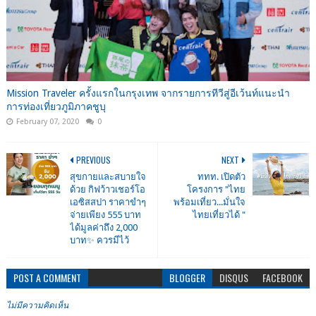
Mission Traveler ครั้งแรกในกรุงเทพ จากรายการทีวีสู่อีเว้นท์แนะนำ
การท่องเที่ยวภูมิภาคชูบุ
February 07, 2020
0
PREVIOUS
NEXT
สุขกายและสบายใจ
ททท. เปิดตัว
ด้วย กิฟว้าวเชอร์โอ
โครงการ "ไทย
เอซิสสปา ราคาขำๆ
พร้อมเที่ยว...มั่นใจ
จ่ายเพียง 555 บาท
ไทยเที่ยวได้ "
ได้มูลค่าถึง 2,000
บาท✨ ควรมีไว้
POST A COMMENT
BLOGGER
DISQUS
FACEBOOK
ไม่มีความคิดเห็น