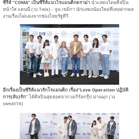
ซีรีส์ “COMA” เป็นซีรีส์แนวโรแมนติกดราม่า
นำแสดงโดยศิลปิน
หน้าใส แดนนี่ (วง Twix) - จูน เขมิกา นักแสดงน้องใหม่ที่เคยฝากผล
งานเรื่องไผ่แดงจากช่องไทยรัฐทีวี
อีกเรื่องเป็นซีรีส์แนวรักโรแมนติก เรื่อง“Love Operation ปฏิบัติ
การ(ลับ)รัก”
ได้ศิลปินสุดฮอตจากวงเกิร์ลกรุ๊ป ม่านมุก (วง
sweat!16)