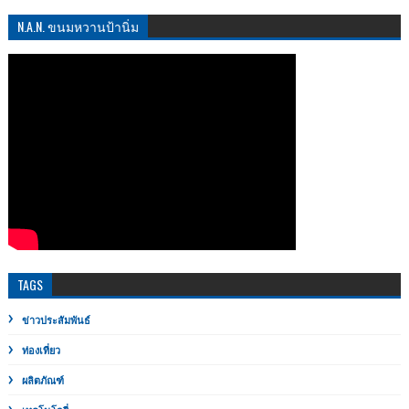
N.A.N. ขนมหวานป้านิ่ม
TAGS
ข่าวประสัมพันธ์
ท่องเที่ยว
ผลิตภัณฑ์