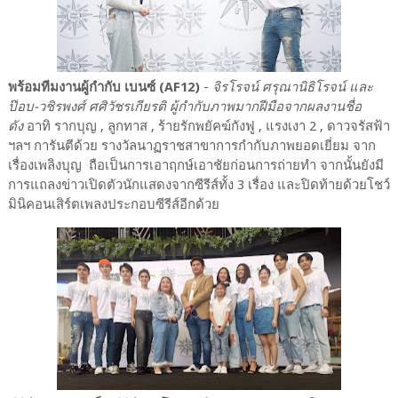
พร้อมทีมงานผู้กำกับ เบนซ์ (AF12)
-
จิรโรจน์ ศรุณานิธิโรจน์ และ
ป๊อบ-วชิรพงศ์ ศศิวัชรเกียรติ ผู้กำกับภาพมากฝีมือจากผลงานชื่อ
ดัง
อาทิ รากบุญ , ลูกทาส , ร้ายรักพยัคฆ์กังฟู , แรงเงา 2 , ดาวจรัสฟ้า
ฯลฯ การันตีด้วย รางวัลนาฏราชสาขาการกำกับภาพยอดเยี่ยม จาก
เรื่องเพลิงบุญ ถือเป็นการเอาฤกษ์เอาชัยก่อนการถ่ายทำ จากนั้นยังมี
การแถลงข่าวเปิดตัวนักแสดงจากซีรีส์ทั้ง 3 เรื่อง และปิดท้ายด้วยโชว์
มินิคอนเสิร์ตเพลงประกอบซีรีส์อีกด้วย