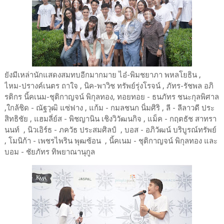
ยังมีเหล่านักแสดงสมทบอีกมากมาย ไอ๋-พิมชยาภา พหลโยธิน ,
ไหม-ปรางค์เนตร ถาใจ , นิค-พาวิช ทรัพย์รุ่งโรจน์ , ภัทร-รัชพล อภิ
รติกร นิ้คเนม-ชุติกาญจน์ พิกุลทอง, ทอยทอย - ธนภัทร ชนะกุลพิศาล
,ใกล้ชิด - ณัฐวุฒิ แซ่ฟาง , แก้ม - กมลชนก นิ่มศิริ , ลี - ลีลาวดี ประ
สิทธิชัย , แฮมลี่ย์ส - พิชญานิน เชิงวิวัฒนกิจ , แม็ค - กฤตธัช สาทรา
นนท์ , นิวเอิร์ธ - ภควัธ ประสมศิลป์ , บอส - อภิวัฒน์ บริบูรณ์ทรัพย์
, โมนิก้า - เพชรไพริน พุฒซ้อน , นิ้คเนม - ชุติกาญจน์ พิกุลทอง และ
บอม - ชัยภัทร ทิพยาณานุกูล