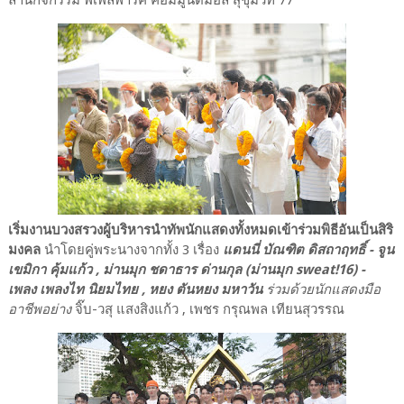
ลานกิจกรรม พีเพิลพาร์ค คอมมูนิตี้มอล สุขุมวิท 77
เริ่มงานบวงสรวงผู้บริหารนำทัพนักแสดงทั้งหมดเข้าร่วมพิธีอันเป็นสิริ
มงคล
นำโดยคู่พระนางจากทั้ง 3 เรื่อง
แดนนี่ บัณฑิต ดิสถาฤทธิ์ - จูน
เขมิกา คุ้มแก้ว , ม่านมุก ชดาธาร ด่านกุล (ม่านมุก sweat!16) -
เพลง เพลงไท นิยมไทย , หยง ตันหยง มหาวัน
ร่วมด้วยนักแสดงมือ
อาชีพอย่าง
จิ๊บ-วสุ แสงสิงแก้ว , เพชร กรุณพล เทียนสุวรรณ