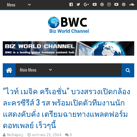
“ไวท์ เมจิค ครีเอชั่น” บวงสรวงเปิดกล้อง
ละครซีรีส์ 3 รส พร้อมเปิดตัวทีมงานนัก
แสดงคับคั่ง เตรียมฉายทางแพลตฟอร์ม
ดอทเพลย์ เร็วๆนี้
Nichapa J.
มกราคม 25, 2564
0