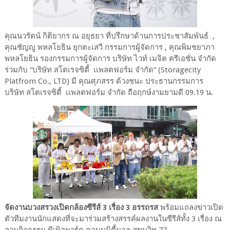
คุณนวรัตน์ กิติยากร ณ อยุธยา ที่ปรึกษาด้านการประชาสัมพันธ์ ,
คุณชัญญู พหลโยธิน ยุกตะเสวี กรรมการผู้จัดการ , คุณพิมชยาภา
พหลโยธิน รองกรรมการผู้จัดการ บริษัท ไวท์ เมจิค ครีเอชั่น จำกัด
ร่วมกับ “บริษัท สโตเรจซิตี้ เเพลตฟอร์ม จำกัด” (Storagecity
Platfrom Co., LTD) มี คุณศุภสรร ด้วงชนะ ประธานกรรมการ
บริษัท สโตเรจซิตี้ เเพลตฟอร์ม จำกัด ถือฤกษ์งามยามดี 09.19 น.
จัดงานบวงสรวงเปิดกล้องซีรีส์ 3 เรื่อง 3 อรรถรส
พร้อมแถลงข่าวเปิด
ตัวทีมงานนักแสดงที่จะมาร่วมสร้างสรรค์ผลงานในซีรีส์ทั้ง 3 เรื่อง ณ