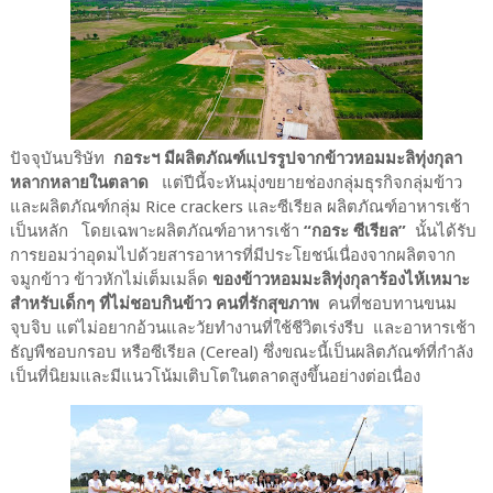
ปัจจุบันบริษัท
กอระฯ มีผลิตภัณฑ์แปรรูปจากข้าวหอมมะลิทุ่งกุลา
หลากหลายในตลาด
แต่ปีนี้จะหันมุ่งขยายช่องกลุ่มธุรกิจกลุ่มข้าว
และผลิตภัณฑ์กลุ่ม Rice crackers และซีเรียล ผลิตภัณฑ์อาหารเช้า
เป็นหลัก โดยเฉพาะผลิตภัณฑ์อาหารเช้า
“กอระ ซีเรียล”
นั้นได้รับ
การยอมว่าอุดมไปด้วยสารอาหารที่มีประโยชน์เนื่องจากผลิตจาก
จมูกข้าว ข้าวหักไม่เต็มเมล็ด
ของข้าวหอมมะลิทุ่งกุลาร้องไห้เหมาะ
สำหรับเด็กๆ ที่ไม่ชอบกินข้าว คนที่รักสุขภาพ
คนที่ชอบทานขนม
จุบจิบ แต่ไม่อยากอ้วนและวัยทำงานที่ใช้ชีวิตเร่งรีบ และอาหารเช้า
ธัญพืชอบกรอบ หรือซีเรียล (Cereal) ซึ่งขณะนี้เป็นผลิตภัณฑ์ที่กำลัง
เป็นที่นิยมและมีแนวโน้มเติบโตในตลาดสูงขึ้นอย่างต่อเนื่อง