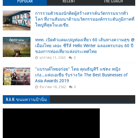
POPULAR
RECENT
THE COACH
การรวมตัวของนักคิดผู้สร้างสรรค์นวัตกรรมจากทั่ว
โลก ที่งานสัมมนาด้านนวัตกรรมองค์กรระดับภูมิภาคที่
ใหญ่ที่สุดในเอเชีย
ททท. เปิดตัวแคมเปญท่องเที่ยว 60 เส้นทางความสุข @
เมืองไทย เดอะ ซีรีส์ Hello Winter ฉลองครบรอบ 60 ปี
ของการท่องเที่ยวแห่งประเทศไทย
มกราคม 11, 2563
0
"แบรนด์ไทยอร่อย" โดย คุณธัญสิริ แซ่ตง หญิง
เก่ง...แห่งเอเซีย รับรางวัล The Best Businesses of
Asia Awards 2019
ธันวาคม 16, 2562
0
N.A.N. ขนมหวานป้านิ่ม