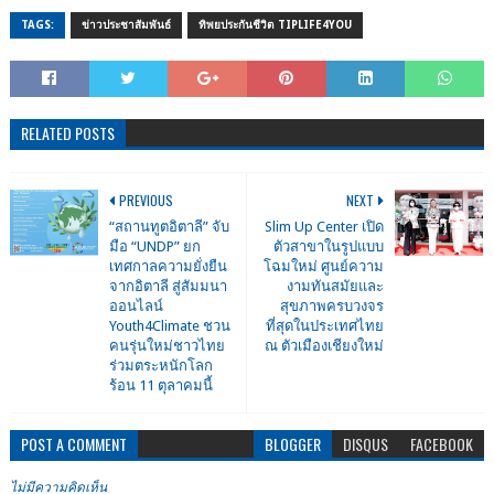
TAGS:
ข่าวประชาสัมพันธ์​
ทิพยประกันชีวิต TIPLIFE4YOU
RELATED POSTS
PREVIOUS
NEXT
“สถานทูตอิตาลี” จับ
Slim Up Center เปิด
มือ “UNDP” ยก
ตัวสาขาในรูปแบบ
เทศกาลความยั่งยืน
โฉมใหม่ ศูนย์ความ
จากอิตาลี สู่สัมมนา
งามทันสมัยและ
ออนไลน์
สุขภาพครบวงจร
Youth4Climate ชวน
ที่สุดในประเทศไทย
คนรุ่นใหม่ชาวไทย
ณ ตัวเมืองเชียงใหม่
ร่วมตระหนักโลก
ร้อน 11 ตุลาคมนี้
POST A COMMENT
BLOGGER
DISQUS
FACEBOOK
ไม่มีความคิดเห็น