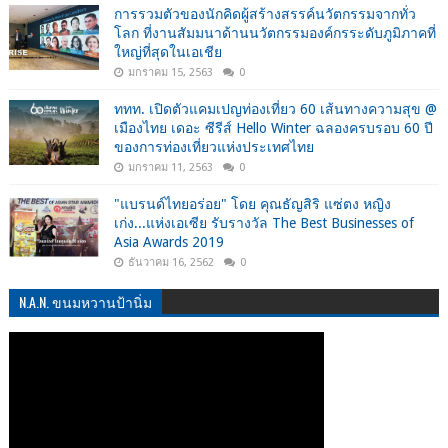
การรวมตัวของนักคิดผู้สร้างสรรค์นวัตกรรมจากทั่ว
โลก ที่งานสัมมนาด้านนวัตกรรมองค์กรระดับภูมิภาคที่
ใหญ่ที่สุดในเอเชีย
มกราคม 15, 2563
0
ททท. เปิดตัวแคมเปญท่องเที่ยว 60 เส้นทางความสุข @
เมืองไทย เดอะ ซีรีส์ Hello Winter ฉลองครบรอบ 60 ปี
ของการท่องเที่ยวแห่งประเทศไทย
มกราคม 11, 2563
0
"แบรนด์ไทยอร่อย" โดย คุณธัญสิริ แซ่ตง หญิง
เก่ง...แห่งเอเซีย รับรางวัล The Best Businesses of
Asia Awards 2019
ธันวาคม 16, 2562
0
N.A.N. ขนมหวานป้านิ่ม