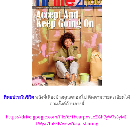
ทิพยประกันชีวิต
พลังที่เคียงข้างคุณตลอดไป ติดตามรายละเอียดได้
ตามลิ๊งค์ด้านล่างนี้
https://drive.google.com/file/d/1huarpnvLeZGh7yW7s8yMI-
LWya7tuESE/view?usp=sharing