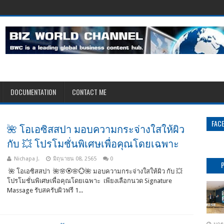
DOCUMENTATION
CONTACT ME
FAC
🌺 โอเอซิสสปา มอบความกระจ่างใสให้ผิว
กับ 💥 โปรโมชั่นพิเศษเพื่อคุณโดยเฉพาะ
Nichapa J.
มิถุนายน 08, 2565
0
🌺 โอเอซิสสปา 🌺🌸🏵️🌸💮🌺 มอบความกระจ่างใสให้ผิว กับ 💥
โปรโมชั่นพิเศษเพื่อคุณโดยเฉพาะ เพียงเลือกนวด Signature
Massage รับสครับผิวฟรี 1...