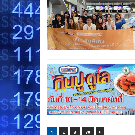
1
2
3
80