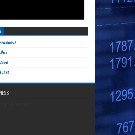
S
ประสัมพันธ์
เที่ยว
ตภัณฑ์
โนโลยี่
NESS
เที่/post-per-tag