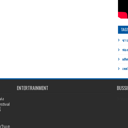
TAG
ข่าว
ท่อง
ผลิ
เทค
ENTERTRAINMENT
BUSSI
่ง
3/ท่อง
stival
้
อวันเด