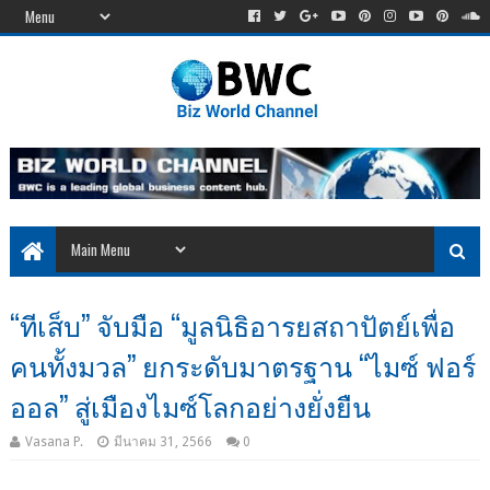
“ทีเส็บ” จับมือ “มูลนิธิอารยสถาปัตย์เพื่อ
คนทั้งมวล” ยกระดับมาตรฐาน “ไมซ์ ฟอร์
ออล” สู่เมืองไมซ์โลกอย่างยั่งยืน
Vasana P.
มีนาคม 31, 2566
0