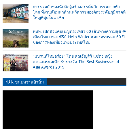
การรวมตัวของนักคิดผู้สร้างสรรค์นวัตกรรมจากทั่ว
โลก ที่งานสัมมนาด้านนวัตกรรมองค์กรระดับภูมิภาคที่
ใหญ่ที่สุดในเอเชีย
ททท. เปิดตัวแคมเปญท่องเที่ยว 60 เส้นทางความสุข @
เมืองไทย เดอะ ซีรีส์ Hello Winter ฉลองครบรอบ 60 ปี
ของการท่องเที่ยวแห่งประเทศไทย
"แบรนด์ไทยอร่อย" โดย คุณธัญสิริ แซ่ตง หญิง
เก่ง...แห่งเอเซีย รับรางวัล The Best Businesses of
Asia Awards 2019
N.A.N. ขนมหวานป้านิ่ม