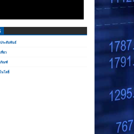
S
ประสัมพันธ์
เที่ยว
ตภัณฑ์
โนโลยี่