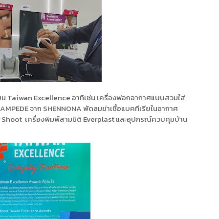
ลียน Taiwan Excellence อาทิเช่น เครื่องฟอกอากาศแบบสวมใส่
STAMPEDE จาก SHENNONA พัดลมฆ่าเชื้อแบคทีเรียในอากาศ
 Shoot เครื่องพิมพ์สามมิติ Everplast และอุปกรณ์ควบคุมบ้าน