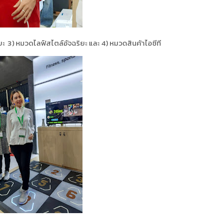
 3) หมวดไลฟ์สไตล์อัจฉริยะ และ 4) หมวดสินค้าไอซีที