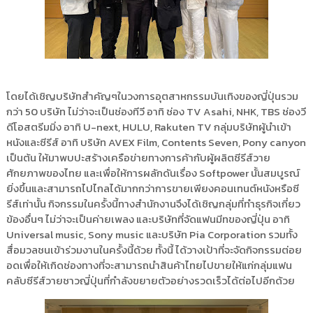
โดยได้เชิญบริษัทสำคัญๆในวงการอุตสาหกรรมบันเทิงของญี่ปุ่นรวม
กว่า 50 บริษัท ไม่ว่าจะเป็นช่องทีวี อาทิ ช่อง TV Asahi, NHK, TBS ช่องวี
ดีโอสตรีมมิ่ง อาทิ U-next, HULU, Rakuten TV กลุ่มบริษัทผู้นำเข้า
หนังและซีรีส์ อาทิ บริษัท AVEX Film, Contents Seven, Pony canyon
เป็นต้น ให้มาพบปะสร้างเครือข่ายทางการค้ากับผู้ผลิตซีรีส์วาย
ศักยภาพของไทย และเพื่อให้การผลักดันเรื่อง Softpower นั้นสมบูรณ์
ยิ่งขึ้นและสามารถไปไกลได้มากกว่าการขายเพียงคอนเทนต์หนังหรือซี
รีส์เท่านั้น กิจกรรมในครั้งนี้ทางสำนักงานจึงได้เชิญกลุ่มที่ทำธุรกิจเกี่ยว
ข้องอื่นๆ ไม่ว่าจะเป็นค่ายเพลง และบริษัทที่จัดแฟนมีทของญี่ปุ่น อาทิ
Universal music, Sony music และบริษัท Pia Corporation รวมทั้ง
สื่อมวลชนเข้าร่วมงานในครั้งนี้ด้วย ทั้งนี้ ได้วางเป้าที่จะจัดกิจกรรมต่อย
อดเพื่อให้เกิดช่องทางที่จะสามารถนำสินค้าไทยไปขายให้แก่กลุ่มแฟน
คลับซีรีส์วายชาวญี่ปุ่นที่กำลังขยายตัวอย่างรวดเร็วได้ต่อไปอีกด้วย