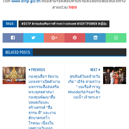
ได้ที่
www.ditp.go.th
หรือสามารถสอบถามรายละเอียดเพิ่มเติมได้ทาง
สายด่วน
1169
TAGS:
#DITP #กรมส่งเสริมการค้าระหว่างประเทศ #SOFTPOWER #ญี่ปุ่น
RELATED POSTS
PREVIOUS
NEXT
กองทุนสื่อฯ จัดงาน
สุขสันต์วันคล้ายวัน
แถลงข่าวเปิดตัวงาน
เกิด " เอิร์ธ สายสว่าง
มหกรรมสื่อส่งเสริม
" บนเรือสำราญ
พระพุทธศาสนา
Wonderful Pearl ริม
กองทุนพัฒนาสื่อ
แม่น้ำ เจ้าพระยา
ปลอดภัยและ
สร้างสรรค์ “สื่อ
ธรรม ดี” และงาน
ตักบาตรเทโว
โรหณะ เนื่องใน
เทศกาลวันออก