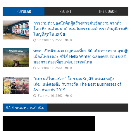
POPULAR
RECENT
THE COACH
การรวมตัวของนักคิดผู้สร้างสรรค์นวัตกรรมจากทั่ว
โลก ที่งานสัมมนาด้านนวัตกรรมองค์กรระดับภูมิภาคที่
ใหญ่ที่สุดในเอเชีย
มกราคม 15, 2563
0
ททท. เปิดตัวแคมเปญท่องเที่ยว 60 เส้นทางความสุข @
เมืองไทย เดอะ ซีรีส์ Hello Winter ฉลองครบรอบ 60 ปี
ของการท่องเที่ยวแห่งประเทศไทย
มกราคม 11, 2563
0
"แบรนด์ไทยอร่อย" โดย คุณธัญสิริ แซ่ตง หญิง
เก่ง...แห่งเอเซีย รับรางวัล The Best Businesses of
Asia Awards 2019
ธันวาคม 16, 2562
0
N.A.N. ขนมหวานป้านิ่ม