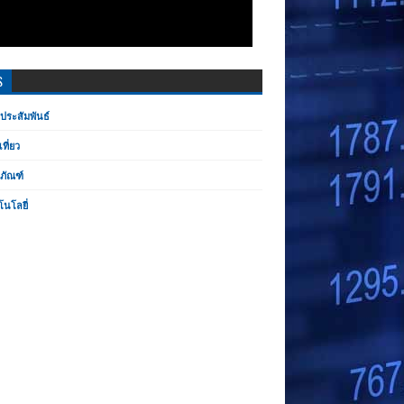
S
ประสัมพันธ์
เที่ยว
ตภัณฑ์
โนโลยี่