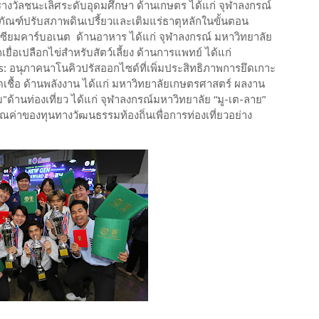
ี้ รางวัลชนะเลิศระดับอุดมศึกษา ด้านเกษตร ได้แก่ จุฬาลงกรณ์
ตภัณฑ์ปรับสภาพดินเปรี้ยวและเติมแร่ธาตุหลักในขั้นตอน
ซียมคาร์บอเนต ด้านอาหาร ได้แก่ จุฬาลงกรณ์ มหาวิทยาลัย
ื่อเปลือกไข่สำหรับสัตว์เลี้ยง ด้านการแพทย์ ได้แก่
: อนุภาคนาโนคิวปรัสออกไซด์ที่เพิ่มประสิทธิภาพการยึดเกาะ
เชื้อ ด้านพลังงาน ได้แก่ มหาวิทยาลัยเกษตรศาสตร์ ผลงาน
ม"ด้านท่องเที่ยว ได้แก่ จุฬาลงกรณ์มหาวิทยาลัย “มู-เต-ลาย”
คุณค่าของทุนทางวัฒนธรรมท้องถิ่นเพื่อการท่องเที่ยวอย่าง