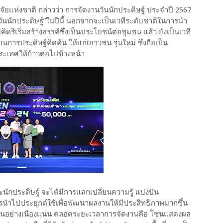
ัยแห่งชาติ กล่าวว่า การจัดงานวันนักประดิษฐ์ ประจำปี 2567
“วันนักประดิษฐ์”ในปีนี้ นอกจากจะเป็นเวทีระดับชาติในการนำ
ดริเริ่มสร้างสรรค์ซึ่งเป็นประโยชน์ต่อชุมชน แล้ว ยังเป็นเวที
ารประดิษฐ์คิดค้น ให้แก่เยาวชน รุ่นใหม่ ซึ่งถือเป็น
ะเทศให้ก้าวต่อไปข้างหน้า
และนักประดิษฐ์ จะได้มีการแลกเปลี่ยนความรู้ แบ่งปัน
ารนำไปประยุกต์ใช้เพื่อพัฒนาผลงานให้มีประสิทธิภาพมากขึ้น
มงานอย่างเนืองแน่น ตลอดระยะเวลาการจัดงานคือ โซนแสดงผล