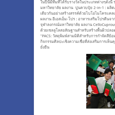
ในปีนี้มีทีมที่ได้รับรางวัลในประเภทต่างๆดังน
มหาวิทยาลัย ผลงาน ปูนควบปุ๋ย 2-in-1 : ผลิ
เดียวกันอย่างสร้างสรรค์ด้วยไบโอไมโครแคลเ
ผลงาน อีเอสเอ็ม-โปร : อาหารเสริมโปรตีนจากเย
จุฬาลงกรณ์มหาวิทยาลัย ผลงาน CelloCuprous
ด้วยเซลลูโลสอสัณฐานสำหรับสร้างพื้นผิวปลอด
"PACS: วัสดุพิมพ์สามมิติสำหรับการกำจัดสีย้อ
กิจกรรมศิลปะเชิงความเชื่อที่ส่งเสริมการเห็น
ยั่งยืน