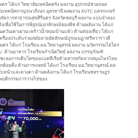
กษตร ได้แก่ วิทยาลัยเทคนิคตรัง ผลงาน อุปกรณ์ช่วยถอด
ยเทคนิคกาญจนาภิเษก อุดรธานี ผลผงาน KUTC แครกเกอร์
ลัยการสาธารณสุขสิรินธร จังหวัดชลบุรี ผลงาน แบบจําลอง
ิงเพื่อใช้ในการพิสูจน์เอกลักษณ์ของพืช ด้านพลังงาน ได้แก่
่นควันเตาเผามะพร้าวน้ำหอมบ้านแพ้ว ด้านท่องเที่ยว ได้แก่
ครื่องประดับร่วมสมัยลายอัตลักษณ์ปูรณฆฏาศรีทวาราวดี
กษตร ได้แก่ โรงเรียน มอ.วิทยานุสรณ์ ผลงาน นวัตกรรมไฮโดร
 ด้านอาหาร โรงเรียนกำเนิดวิทย์ ผลงาน บรรจุภัณฑ์
ละชะลอการเติบโตของแบคทีเรียด้วยสารสกัดจากสมุนไพรไทย
ต้อยติ่ง ด้านการแพทย์ ได้แก่ โรงเรียน มอ.วิทยานุสรณ์ ผล
บหน้าและดวงตา ด้านพลังงาน ได้แก่ โรงเรียนชลราษฎร
ามพฤติกรรมการวางไข่ของ