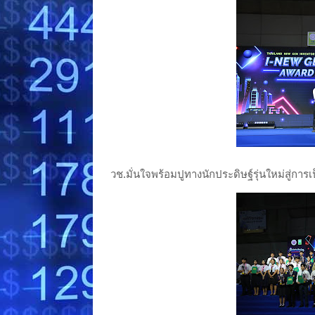
วช.มั่นใจพร้อมปูทางนักประดิษฐ์รุ่นใหม่สู่ก