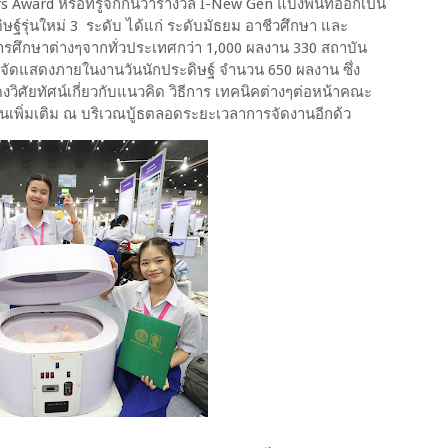
ard หรือที่รู้จักกันว่ารางวัล I-New Gen แบ่งพื้นที่ออกเป็น
ษฐ์รุ่นใหม่ 3 ระดับ ได้แก่ ระดับมัธยม อาชีวศึกษา และ
ารศึกษาต่างๆจากทั่วประเทศกว่า 1,000 ผลงาน 330 สถาบัน
จัดแสดงภายในงานวันนักประดิษฐ์ จำนวน 650 ผลงาน ซึ่ง
ศัยทัศน์เกี่ยวกับแนวคิด วิธีการ เทคนิคต่างๆต่อหน้าคณะ
ิ่มเติม ณ บริเวณบู้ธตลอดระยะเวลาการจัดงานอีกด้ว