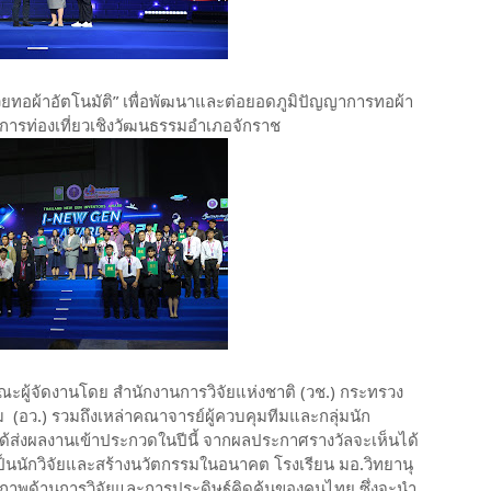
ะสวยทอผ้าอัตโนมัติ” เพื่อพัฒนาและต่อยอดภูมิปัญญาการทอผ้า
มการท่องเที่ยวเชิงวัฒนธรรมอำเภอจักราช
งคณะผู้จัดงานโดย สำนักงานการวิจัยแห่งชาติ (วช.) กระทรวง
 (อว.) รวมถึงเหล่าคณาจารย์ผู้ควบคุมทีมและกลุ่มนัก
ด้ส่งผลงานเข้าประกวดในปีนี้ จากผลประกาศรางวัลจะเห็นได้
ป็นนักวิจัยและสร้างนวัตกรรมในอนาคต โรงเรียน มอ.วิทยานุ
ักยภาพด้านการวิจัยและการประดิษฐ์คิดค้นของคนไทย ซึ่งจะนำ