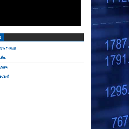
S
ประสัมพันธ์
เที่ยว
ตภัณฑ์
โนโลยี่