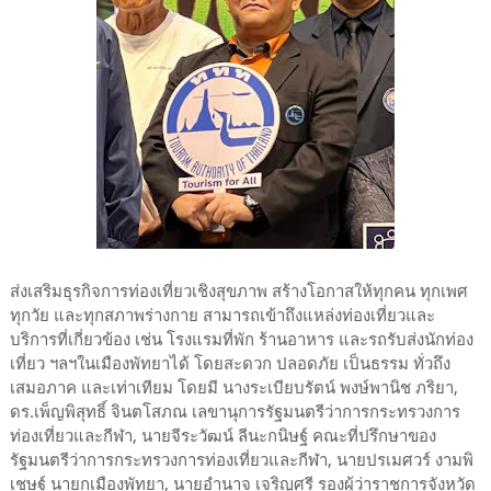
ส่งเสริมธุรกิจการท่องเที่ยวเชิงสุขภาพ สร้างโอกาสให้ทุกคน ทุกเพศ
ทุกวัย และทุกสภาพร่างกาย สามารถเข้าถึงแหล่งท่องเที่ยวและ
บริการที่เกี่ยวข้อง เช่น โรงแรมที่พัก ร้านอาหาร และรถรับส่งนักท่อง
เที่ยว ฯลฯในเมืองพัทยาได้ โดยสะดวก ปลอดภัย เป็นธรรม ทั่วถึง
เสมอภาค และเท่าเทียม โดยมี นางระเบียบรัตน์ พงษ์พานิช ภริยา,
ดร.เพ็ญพิสุทธิ์ จินตโสภณ เลขานุการรัฐมนตรีว่าการกระทรวงการ
ท่องเที่ยวและกีฬา, นายจีระวัฒน์ ลีนะกนิษฐ์ คณะที่ปรึกษาของ
รัฐมนตรีว่าการกระทรวงการท่องเที่ยวและกีฬา, นายปรเมศวร์ งามพิ
เชษฐ์ นายกเมืองพัทยา, นายอำนาจ เจริญศรี รองผู้ว่าราชการจังหวัด