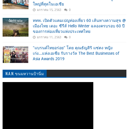
ใหญ่ที่สุดในเอเชีย
มกราคม 15, 2563
0
ททท. เปิดตัวแคมเปญท่องเที่ยว 60 เส้นทางความสุข @
เมืองไทย เดอะ ซีรีส์ Hello Winter ฉลองครบรอบ 60 ปี
ของการท่องเที่ยวแห่งประเทศไทย
มกราคม 11, 2563
0
"แบรนด์ไทยอร่อย" โดย คุณธัญสิริ แซ่ตง หญิง
เก่ง...แห่งเอเซีย รับรางวัล The Best Businesses of
Asia Awards 2019
N.A.N. ขนมหวานป้านิ่ม