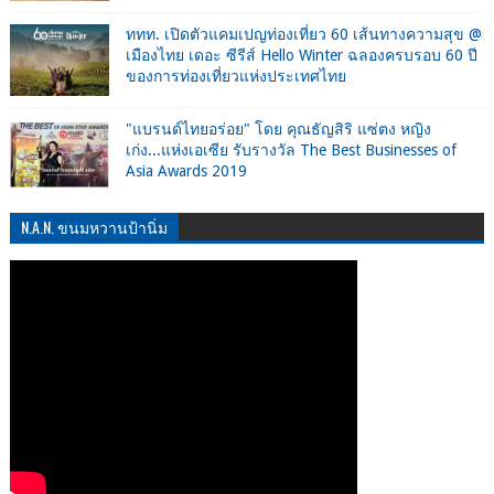
ททท. เปิดตัวแคมเปญท่องเที่ยว 60 เส้นทางความสุข @
เมืองไทย เดอะ ซีรีส์ Hello Winter ฉลองครบรอบ 60 ปี
ของการท่องเที่ยวแห่งประเทศไทย
"แบรนด์ไทยอร่อย" โดย คุณธัญสิริ แซ่ตง หญิง
เก่ง...แห่งเอเซีย รับรางวัล The Best Businesses of
Asia Awards 2019
N.A.N. ขนมหวานป้านิ่ม