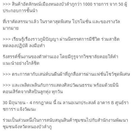
>>> สินค้าอัตลักษณ์เมืองหนองบัวลำภูกว่า 1000 รายการ จาก 50 ผู้
ประกอบการชั้นนำ
ที่เราคัดสรรมาแล้ว ในราคาสุดพิเศษ โปรโมชั่น และของรางวัล
มากมาย
>>> เรียนรู้เรื่องราวภูมิปัญญา ผ่านนิทรรศการมีชีวิต ร่วมสาธิต
ทดลองปฏิบัติ ลงมือทำ
รังสรรค์ชิ้นงานของตัวท่านเอง โดยมีกูรูจากวิชชาลัยคอยให้คำ
แนะนำอย่างใกล้ชิด
>>> ตระการตากับเสน่ห์บนผืนผ้าที่ถูกสื่อสารผ่านแฟชั่นโชว์ชุดพิเศษ
>>> และเพลิดเพลินกับการแสดงศิลปวัฒนธรรม พร้อมด้วยมินิ
คอนเสิร์ตจากศิลปินลูกทุ่ง ทุกวัน
30 มิถุนายน - 4 กรกฎาคม นี้ ณ ลานอเนกประสงค์ อาคาร B ศูนย์รา
ชการฯ แจ้งวัฒนะ
ร่วมเป็นส่วนหนึ่งในการสนับสนุนสินค้าชุมชนไปกับสำนักงานพัฒนา
ชุมชนจังหวัดหนองบัวลำภู