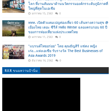
โลก ที่งานสัมมนาด้านนวัตกรรมองค์กรระดับภูมิภาคที่
ใหญ่ที่สุดในเอเชีย
มกราคม 15, 2563
0
ททท. เปิดตัวแคมเปญท่องเที่ยว 60 เส้นทางความสุข @
เมืองไทย เดอะ ซีรีส์ Hello Winter ฉลองครบรอบ 60 ปี
ของการท่องเที่ยวแห่งประเทศไทย
มกราคม 11, 2563
0
"แบรนด์ไทยอร่อย" โดย คุณธัญสิริ แซ่ตง หญิง
เก่ง...แห่งเอเซีย รับรางวัล The Best Businesses of
Asia Awards 2019
ธันวาคม 16, 2562
0
N.A.N. ขนมหวานป้านิ่ม