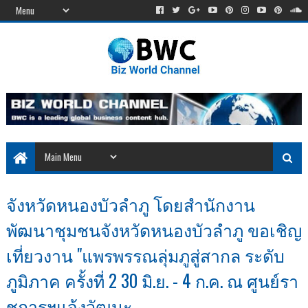
จังหวัดหนองบัวลำภู โดยสำนักงาน
พัฒนาชุมชนจังหวัดหนองบัวลำภู ขอเชิญ
เที่ยวงาน "แพรพรรณลุ่มภูสู่สากล ระดับ
ภูมิภาค ครั้งที่ 2 30 มิ.ย. - 4 ก.ค. ณ ศูนย์รา
ชการฯแจ้งวัฒนะ