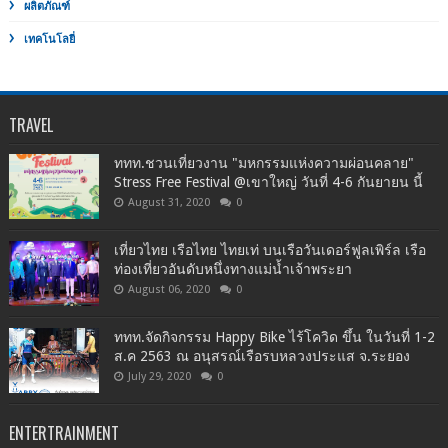
ผลิตภัณฑ์
เทคโนโลยี่
TRAVEL
ททท.ชวนเที่ยวงาน "มหกรรมแห่งความผ่อนคลาย"
Stress Free Festival @เขาใหญ่ วันที่ 4-6 กันยายน นี้
August 31, 2020
0
เที่ยวไทย เรือไทย ไทยเท่ บนเรือวันเดอร์ฟูลเพิร์ล เรือ
ท่องเที่ยวอันดับหนึ่งทางแม่น้ำเจ้าพระยา
August 06, 2020
0
ททท.จัดกิจกรรม Happy Bike ไร้โควิด ขึ้น ในวันที่ 1-2
ส.ค 2563 ณ อนุสรณ์เรือรบหลวงประแส จ.ระยอง
July 29, 2020
0
ENTERTRAINMENT