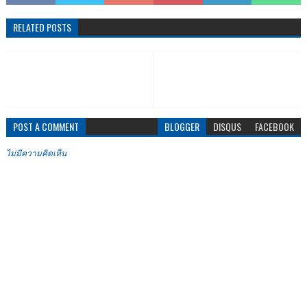
RELATED POSTS
POST A COMMENT
BLOGGER
DISQUS
FACEBOOK
ไม่มีความคิดเห็น