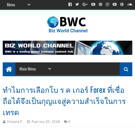
ทำไมการเลือกโบ ร ค เกอร์ Forex ที่เชื่อ
ถือได้จึงเป็นกุญแจสู่ความสำเร็จในการ
เทรด
Vasana P.
กันยายน 05, 2568
0