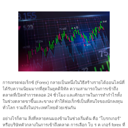
การเทรดฟอเร็กซ์ (Forex) กลายเป็นหนึ่งในวิธีสร้างรายได้ออนไลน์ที่
ได้รับความนิยมมากที่สุดในยุคดิจิทัล ความสามารถในการเข้าถึง
ตลาดที่เปิดทำการตลอด 24 ชั่วโมง และศักยภาพในการทำกำไรทั้ง
ในช่วงตลาดขาขึ้นและขาลง ทำให้ฟอเร็กซ์เป็นที่สนใจของนักลงทุน
ทั่วโลก รวมถึงในประเทศไทยด้วยเช่นกัน
อย่างไรก็ตาม สิ่งที่หลายคนมองข้ามในช่วงเริ่มต้น คือ "โบรกเกอร์"
หรือบริษัทตัวกลางในการเข้าถึงตลาด การเลือก โบ ร ค เกอร์ forex ที่