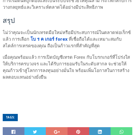
การเริ่มต้นที่ถูกต้องและเป็นระบบจะช่วยให้คุณสามารถโฟกัสกับการ
วางกลยุทธ์และวิเคราะห์ตลาดได้อย่างมีประสิทธิภาพ
สรุป
ไม่ว่าคุณจะเป็นนักเทรดมือใหม่หรือมีประสบการณ์ในตลาดฟอเร็กซ์
แล้ว การเลือก
โบ ร ค เกอร์ forex
ที่เชื่อถือได้และเหมาะสมกับ
สไตล์การเทรดของคุณ ถือเป็นก้าวแรกที่สำคัญที่สุด
เมื่อคุณพร้อมแล้ว การเปิดบัญชีเทรด Forex กับโบรกเกอร์ที่โปร่งใส
ให้บริการครบวงจร และได้รับการยอมรับในระดับสากล จะช่วยให้
คุณก้าวเข้าสู่โลกการลงทุนอย่างมั่นใจ พร้อมเพิ่มโอกาสในการสร้าง
ผลตอบแทนอย่างยั่งยืน
TAGS: