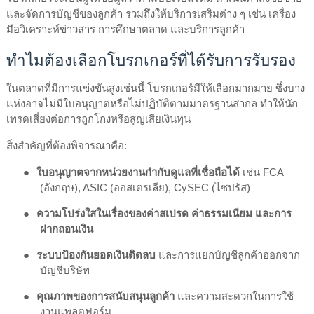
และจัดการบัญชีของลูกค้า รวมถึงให้บริการเสริมต่าง ๆ เช่น เครื่อง
มือวิเคราะห์ข่าวสาร การศึกษาตลาด และบริการลูกค้า
ทำไมต้องเลือกโบรกเกอร์ที่ได้รับการรับรอง
ในตลาดที่มีการแข่งขันสูงเช่นนี้ โบรกเกอร์มีให้เลือกมากมาย ซึ่งบาง
แห่งอาจไม่มีใบอนุญาตหรือไม่ปฏิบัติตามมาตรฐานสากล ทำให้นัก
เทรดเสี่ยงต่อการถูกโกงหรือสูญเสียเงินทุน
สิ่งสำคัญที่ต้องพิจารณาคือ:
●
ใบอนุญาตจากหน่วยงานกำกับดูแลที่เชื่อถือได้
เช่น FCA
(อังกฤษ), ASIC (ออสเตรเลีย), CySEC (ไซปรัส)
●
ความโปร่งใสในเรื่องของค่าสเปรด ค่าธรรมเนียม และการ
ฝากถอนเงิน
●
ระบบป้องกันยอดเงินติดลบ
และการแยกบัญชีลูกค้าออกจาก
บัญชีบริษัท
●
คุณภาพของการสนับสนุนลูกค้า
และความสะดวกในการใช้
งานแพลตฟอร์ม