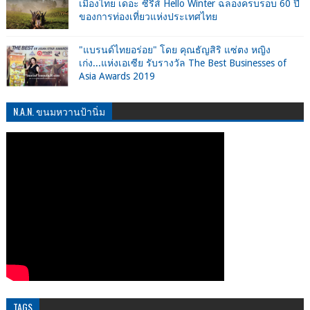
เมืองไทย เดอะ ซีรีส์ Hello Winter ฉลองครบรอบ 60 ปี
ของการท่องเที่ยวแห่งประเทศไทย
"แบรนด์ไทยอร่อย" โดย คุณธัญสิริ แซ่ตง หญิง
เก่ง...แห่งเอเซีย รับรางวัล The Best Businesses of
Asia Awards 2019
N.A.N. ขนมหวานป้านิ่ม
TAGS