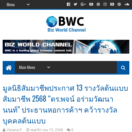
มูลนิธิสัมมาชีพประกาศ 13 รางวัลต้นแบบ
สัมมาชีพ 2568 “ดร.พจน์ อร่ามวัฒนา
นนท์” ประธานหอการค้าฯ คว้ารางวัล
บุคคลต้นแบบ
Vasana P.
พฤศจิกายน 19, 2568
0