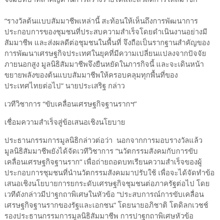
“รางวัลต้นแบบสัมมาชีพเหล่านี้ สะท้อนให้เห็นถึงการพัฒนาการ
ประกอบการของชุมชนที่ประสบความสำเร็จโดยดำเนินงานอย่างมี
สัมมาชีพ และส่งผลดีต่อชุมชนในพื้นที่ จึงถือเป็นรากฐานสำคัญของ
การพัฒนาเศรษฐกิจประเทศในยุคที่มีความเปลี่ยนแปลงจากปัจจัย
ภายนอกสูง มูลนิธิสัมมาชีพจึงยืนหยัดในภารกิจนี้ และจะเดินหน้า
ขยายพลังของต้นแบบสัมมาชีพให้ครอบคลุมทุกพื้นที่ของ
ประเทศไทยต่อไป” นายประเสริฐ กล่าว
เวทีวิชาการ “ขับเคลื่อนเศรษฐกิจฐานรากฯ”
เชื่อมความสำเร็จสู่ข้อเสนอเชิงนโยบาย
ประธานกรรมการมูลนิธิกล่าวต่อว่า นอกจากการมอบรางวัลแล้ว
มูลนิธิสัมมาชีพยังได้จัดเวทีวิชาการ “นวัตกรรมสังคมกับการขับ
เคลื่อนเศรษฐกิจฐานราก” เพื่อถ่ายถอดบทเรียนความสำเร็จของผู้
ประกอบการชุมชนที่นำนวัตกรรมสังคมมาปรับใช้ เพื่อจะได้จัดทำข้อ
เสนอเชิงนโยบายการยกระดับเศรษฐกิจชุมชนต่อภาครัฐต่อไป โดย
เวทีดังกล่าวมีปาฐกถาพิเศษในหัวข้อ “ประสบการณ์การขับเคลื่อน
เศรษฐกิจฐานรากของรัฐและเอกชน” โดยนายอภิชาติ โตดิลกเวชช์
รองประธานกรรมการมูลนิธิสัมมาชีพ การปาฐกถาพิเศษหัวข้อ