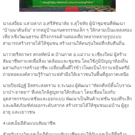
นางเสงี่ยม แสวงลาภ อ.ศรีสัชนาลัย จ.สุโขทัย ผู้นำชุมชนที่พัฒนา
“บ้านนาต้นจั่น” จากหมู่บ้านเกษตรกรรมเล็ก ๆ ให้กลายเป็นแหล่งท่อง
เที่ยวเชิงวัฒนธรรม มีกิจกรรมด้านท่องเที่ยวหลากหลายรูปแบบ
สามารถสร้างรายได้ให้ชุมชน สร้างงานให้คนรุ่นใหม่ที่กลับคืนถิ่น
นาวาตรีสถาพร สกลทัศน์ ต.บ้านกาด อ.แม่วาง จ.เชียงใหม่ ผู้สร้าง
สัมมาชีพกาแฟเพื่อสิ่งแวดล้อมและชุมชน โดยใช้ภูมิปัญญาท้องถิ่น
ผสานกับการสร้างอาชีพ เปลี่ยนพื้นที่ไร่ข้าวโพดเป็นไร่กาแฟอินทรีย์
ถ่ายทอดองค์ความรู้ร้านกาแฟทำมือให้เยาวชนในพื้นที่สูงภาคเหนือ
นายปิยณัฎฐ์ อิสสระสงคราม จ.ระนอง ผู้พัฒนา “หัตถศิลป์ดิ้นโบราณ
บาบ๋า-ยาหยา” ที่เคยใกล้สูญหายให้กลับมา โดยเชื่อมโยงกับ
อุตสาหกรรมแฟชั่นและออกแบบ พัฒนาเป็นสินค้าแฟชั่น ของที่ระลึก
และผลิตภัณฑ์ส่งออกระดับสากล สร้างรายได้ให้ชุมชนแม่บ้าน ผู้สูง
อายุ และเยาวชน
4 เอสเอ็มอีต้นแบบสัมมาชีพ
สำหรับรางวัลเอสเอ็มอีต้นแบบสัมมาชีพมอบให้กับเอสเอ็มอีที่สร้าง