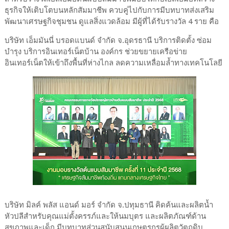
ธุรกิจให้เติบโตบนหลักสัมมาชีพ ควบคู่ไปกับการมีบทบาทส่งเสริม
พัฒนาเศรษฐกิจชุมชน ดูแลสิ่งแวดล้อม มีผู้ที่ได้รับรางวัล 4 ราย คือ
บริษัท เอ็มมันนี่ บรอดแบนด์ จำกัด จ.อุดรธานี บริการติดตั้ง ซ่อม
บำรุง บริการอินเทอร์เน็ตบ้าน องค์กร ช่วยขยายเครือข่าย
อินเทอร์เน็ตให้เข้าถึงพื้นที่ห่างไกล ลดความเหลื่อมล้ำทางเทคโนโลยี
บริษัท มิลค์ พลัส แอนด์ มอร์ จำกัด จ.ปทุมธานี คิดค้นและผลิตน้ำ
หัวปลีสำหรับคุณแม่ตั้งครรภ์และให้นมบุตร และผลิตภัณฑ์ด้าน
สุขภาพและเด็ก มีบทบาทส่วนสนับสนุนเกษตรกรผู้ผลิตวัตถุดิบ