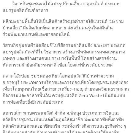
วิสาหกิจชุมชนผลไม้แปรรูปบ้านเสี้ยว จ.อุตรดิตถ์ ประเภท
แปรรูปผลิตภัณฑ์อาหาร
พลิกมะขามพื้นถิ่นให้เป็นสินค้าสร้างมูลค่าภายใต้แบรนด์ “มะขาม
บ้านเสี้ยว” มีผลิตภัณฑ์หลากหลาย ส่งเสริมคนรุ่นใหม่คืนถิ่น
ร่วมพัฒนาแบรนด์และขายออนไลน์
วิสาหกิจชุมชนผ้ามัดย้อมชิโบริสีธรรมชาติแม่อิง จ.พะเยา ประเภท
แปรรูปผลิตภัณฑ์ที่ไม่ใช่อาหาร สร้างอาชีพหัตถกรรมทดแทนภาค
เกษตร และสร้างงานคนเปราะบางในพื้นที่ โดยสร้างสรรค์งาน
หัตถกรรมผ้าย้อมสีธรรมชาติ เชื่อมโยงแฟชั่นระดับประเทศ
ตลาดโอ๊ะป่อย ชุมชนท่องเที่ยวโอทอปนวัตวิถีบ้านท่ามะขาม
จ.ราชบุรี ประเภทการบริการและการท่องเที่ยวโดยชุมชน แหล่งท่อง
เที่ยวโดยชุมชนไทยเชื้อสายกะเหรี่ยง–มอญ ถ่ายทอดวัฒนธรรมผ่าน
กิจกรรมและอาหารพื้นถิ่น ควบคู่แนวคิด Zero Waste เป็นต้นแบบ
การท่องเที่ยวยั่งยืนระดับประเทศ
สหกรณ์การเกษตรพนมวังก์ จำกัด จ.พัทลุง ประเภทการเงินและ
สวัสดิการชุมชน เป็นแหล่งเงินทุนให้สมาชิก พัฒนาอาชีพทั้งอาชีพ
หลักด้านเกษตรและอาชีพเสริม รวมทั้งสร้างกิจการและธุรกิจต่าง ๆ
จึงมีบทบาทสำคัญด้านการสร้างรายได้และสวัสดิการให้สมาชิก