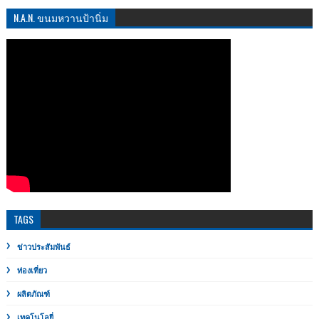
N.A.N. ขนมหวานป้านิ่ม
TAGS
ข่าวประสัมพันธ์
ท่องเที่ยว
ผลิตภัณฑ์
เทคโนโลยี่