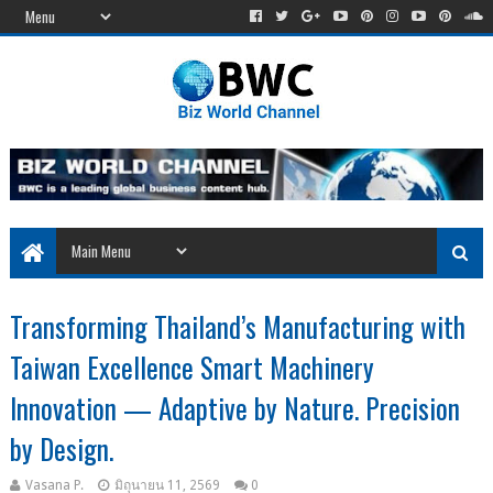
Transforming Thailand’s Manufacturing with
Taiwan Excellence Smart Machinery
Innovation — Adaptive by Nature. Precision
by Design.
Vasana P.
มิถุนายน 11, 2569
0