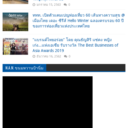
มกราคม 15, 2563
0
ททท. เปิดตัวแคมเปญท่องเที่ยว 60 เส้นทางความสุข @
เมืองไทย เดอะ ซีรีส์ Hello Winter ฉลองครบรอบ 60 ปี
ของการท่องเที่ยวแห่งประเทศไทย
"แบรนด์ไทยอร่อย" โดย คุณธัญสิริ แซ่ตง หญิง
เก่ง...แห่งเอเซีย รับรางวัล The Best Businesses of
Asia Awards 2019
ธันวาคม 16, 2562
0
N.A.N. ขนมหวานป้านิ่ม