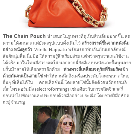
The Chain Pouch
นำเสนอในรูปทรงที่ดูเป็นสี่เหลี่ยมมากขึ้น ลด
ความโค้งมนลง แต่ยังคงรูปแบบดั้งเดิมไว้
สร้างสรรค์ขึ้นจากหนังนิ่ม
อย่าง หนังลูกวัว
Vitello Nappato พร้อมรอยพับอันเป็นเอกลักษณ์
สัมผัสนุ่มลื่น นิ่มมือ ให้ความรู้สึกเรียบง่าย แต่ทว่าหรูหราและใช้งาน
ได้จริง มาในโทนสีสว่างสดใส นอกจากนี้ยังมีแบบหนังแกะปั๊มนูนลาย
ปริ้นม้าลายให้เลือกสรรอีกด้วย
ห่วงทรงสี่เหลี่ยมจตุรัสที่ร้อยรัดเข้า
ด้วยกันจนเป็นสายโซ่
ทำให้หวนนึกถึงเครื่องประดับโลหะขนาดใหญ่
อื่นๆ ที่เห็นได้ใน คอลเล็คชั่นนี้ โดยสายโซ่นี้ผลิตด้วยนวัตกรรมอิ
เล็กโทรฟอร์มมิ่ง (electroforming) เช่นเดียวกับการผลิตจิวเวลรี่
ก่อนนำไปขัดเงาและประกอบด้วยมืออย่างประณีตโดยช่างฝีมือหัตถ
กรผู้ชำนาญ