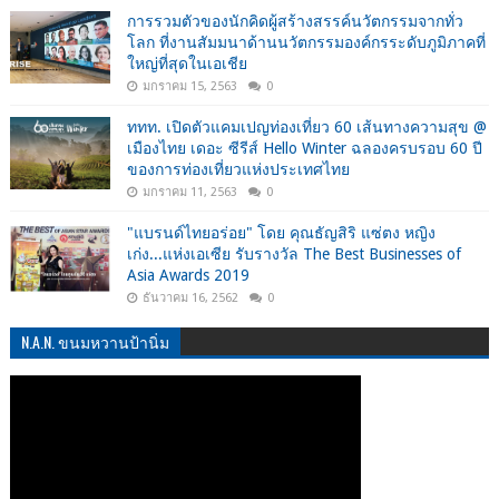
การรวมตัวของนักคิดผู้สร้างสรรค์นวัตกรรมจากทั่ว
โลก ที่งานสัมมนาด้านนวัตกรรมองค์กรระดับภูมิภาคที่
ใหญ่ที่สุดในเอเชีย
มกราคม 15, 2563
0
ททท. เปิดตัวแคมเปญท่องเที่ยว 60 เส้นทางความสุข @
เมืองไทย เดอะ ซีรีส์ Hello Winter ฉลองครบรอบ 60 ปี
ของการท่องเที่ยวแห่งประเทศไทย
มกราคม 11, 2563
0
"แบรนด์ไทยอร่อย" โดย คุณธัญสิริ แซ่ตง หญิง
เก่ง...แห่งเอเซีย รับรางวัล The Best Businesses of
Asia Awards 2019
ธันวาคม 16, 2562
0
N.A.N. ขนมหวานป้านิ่ม