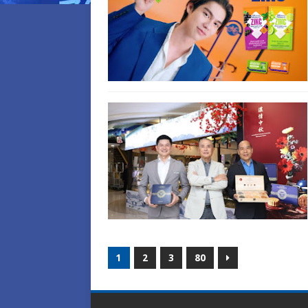
1
2
3
80