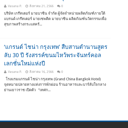
Vasana P.
สิงหาคม 21, 2566
0
บริษัท เกร๊ทเตอร์ มายบาซิน จำกัด ผู้จัดจำหน่ายผลิตภัณฑ์ภายใต้
แบรนด์ เกร๊ทเตอร์ มายเซพติค มายบาซิน ผลิตภัณฑ์นวัตกรรมเพื่อ
สุขภาพสร้างกระแสครั...
‘แกรนด์ ไชน่า กรุงเทพ’ สืบสานตำนานสูตร
ลับ 30 ปี รังสรรค์ขนมไหว้พระจันทร์คอล
เลกชั่นใหม่แห่งปี
Vasana P.
สิงหาคม 16, 2566
0
โรงแรมแกรนด์ ไชน่า กรุงเทพ (Grand China Bangkok Hotel)
จุดหมายปลายทางแห่งการพักผ่อน ร้านอาหารและบาร์ลับใจกลาง
ย่านเยาวราช เปิดตัว “เทศก...