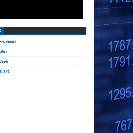
S
ประสัมพันธ์
เที่ยว
ตภัณฑ์
โนโลยี่