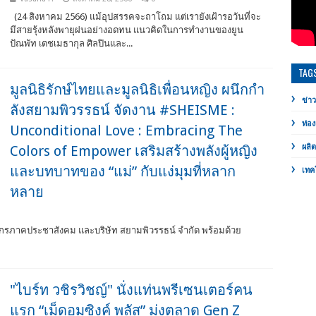
(24 สิงหาคม 2566) แม้อุปสรรคจะถาโถม แต่เรายังเฝ้ารอวันที่จะ
มีสายรุ้งหลังพายุฝนอย่างอดทน แนวคิดในการทำงานของยูน
ปัณพัท เตชเมธากุล ศิลปินและ...
TAG
มูลนิธิรักษ์ไทยและมูลนิธิเพื่อนหญิง ผนึกกำ
ข่าว
ลังสยามพิวรรธน์ จัดงาน #SHEISME :
ท่อง
Unconditional Love : Embracing The
Colors of Empower เสริมสร้างพลังผู้หญิง
ผลิ
และบทบาทของ “แม่” กับแง่มุมที่หลาก
เทค
หลาย
องค์กรภาคประชาสังคม และบริษัท สยามพิวรรธน์ จำกัด พร้อมด้วย
"ไบร์ท วชิรวิชญ์" นั่งแท่นพรีเซนเตอร์คน
แรก “เม็ดอมซิงค์ พลัส” มุ่งตลาด Gen Z