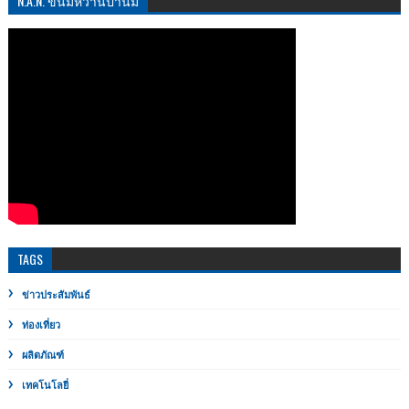
N.A.N. ขนมหวานป้านิ่ม
TAGS
ข่าวประสัมพันธ์
ท่องเที่ยว
ผลิตภัณฑ์
เทคโนโลยี่