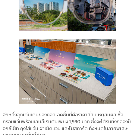
อีกหนึ่งจุดเด่นเด่นของคอลเลคชั่นนี้คือราคาที่สมเหตุสมผล ซื้อ
กรอบแว่นพร้อมเลนส์เริ่มต้นเพียง 1,990 บาท ซึ่งจะได้รับทั้งกล่องบ็
อกซ์เซ็ท ถุงใส่แว่น ผ้าเช็ดแว่น และโปสการ์ด ทั้งหมดในลายพิเศษ