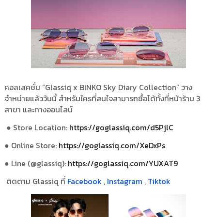
คอลเลคชั่น “Glassiq x BINKO Sky Diary Collection” วาง
จำหน่ายแล้ววันนี้
สำหรับใครที่สนใจสามารถซื้อได้ทั้งที่หน้าร้าน 3
สาขา และทางออนไลน์
● Store Location:
https://goglassiq.com/d5PjlC
● Online Store:
https://goglassiq.com/XeDxPs
● Line (@glassiq):
https://goglassiq.com/YUXAT9
ติดตาม Glassiq ที่
Facebook
,
Instagram
,
Tiktok