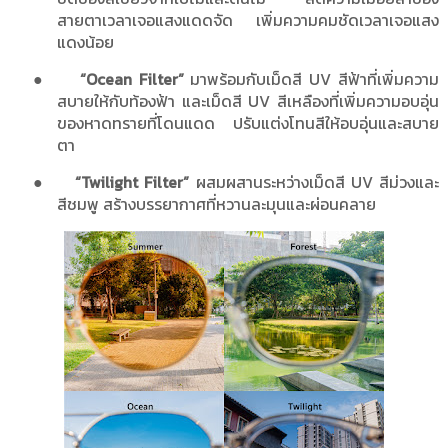
สายตาเวลาเจอแสงแดดจัด เพิ่มความคมชัดเวลาเจอแสง
แดงน้อย
●
“Ocean Filter”
มาพร้อมกับเม็ดสี UV สีฟ้าที่เพิ่มความ
สบายให้กับท้องฟ้า และเม็ดสี UV สีเหลืองที่เพิ่มความอบอุ่น
ของหาดทรายที่โดนแดด ปรับแต่งโทนสีให้อบอุ่นและสบาย
ตา
●
“Twilight Filter”
ผสมผสานระหว่างเม็ดสี UV สีม่วงและ
สีชมพู สร้างบรรยากาศที่หวานละมุนและผ่อนคลาย