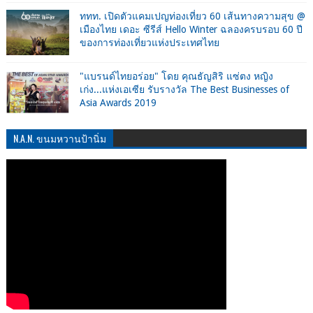
ททท. เปิดตัวแคมเปญท่องเที่ยว 60 เส้นทางความสุข @
เมืองไทย เดอะ ซีรีส์ Hello Winter ฉลองครบรอบ 60 ปี
ของการท่องเที่ยวแห่งประเทศไทย
"แบรนด์ไทยอร่อย" โดย คุณธัญสิริ แซ่ตง หญิง
เก่ง...แห่งเอเซีย รับรางวัล The Best Businesses of
Asia Awards 2019
N.A.N. ขนมหวานป้านิ่ม