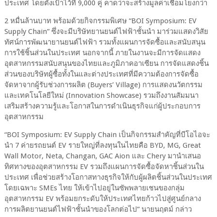
ประเทศ โดยตั้งเป้าไว้ที่ 9,000 คู่ คาดว่าจะสร้างมูลค่าเชื่อมโยงกว่า
2 หมื่นล้านบาท พร้อมด้วยกิจกรรมพิเศษ “BOI Symposium: EV
Supply Chain” ซึ่งจะมีบริษัทยานยนต์ไฟฟ้าชั้นนำ มาร่วมแสดงวิสัย
ทัศน์การพัฒนายานยนต์ไฟฟ้า รวมทั้งแผนการจัดซื้อและสนับสนุน
การใช้ชิ้นส่วนในประเทศ นอกจากนี้ ภายในงานจะมีการจัดแสดง
อุตสาหกรรมสนับสนุนของไทยและภูมิภาคอาเซียน การจัดแสดงชิ้น
ส่วนของบริษัทผู้ซื้อทั้งในและต่างประเทศที่มีความต้องการจัดซื้อ
จัดหาจากผู้รับช่วงการผลิต (Buyers’ Village) การแสดงนวัตกรรม
และเทคโนโลยีใหม่ (Innovation Showcase) รวมถึงงานสัมมนา
เสริมสร้างความรู้และโอกาสในการดำเนินธุรกิจแก่ผู้ประกอบการ
อุตสาหกรรม
“BOI Symposium: EV Supply Chain เป็นกิจกรรมสำคัญที่บีโอไอจะ
นำ 7 ค่ายรถยนต์ EV รายใหญ่ที่ลงทุนในไทยคือ BYD, MG, Great
Wall Motor, Neta, Changan, GAC Aion และ Chery มานำเสนอ
ทิศทางของอุตสาหกรรม EV รวมถึงแผนการจัดซื้อจัดหาชิ้นส่วนใน
ประเทศ เพื่อช่วยสร้างโอกาสทางธุรกิจให้กับผู้ผลิตชิ้นส่วนในประเทศ
โดยเฉพาะ SMEs ไทย ให้เข้าไปอยู่ในซัพพลายเชนของกลุ่ม
อุตสาหกรรม EV พร้อมยกระดับให้ประเทศไทยก้าวไปสู่ศูนย์กลาง
การผลิตยานยนต์ไฟฟ้าชั้นนำของโลกต่อไป” นายนฤตม์ กล่าว