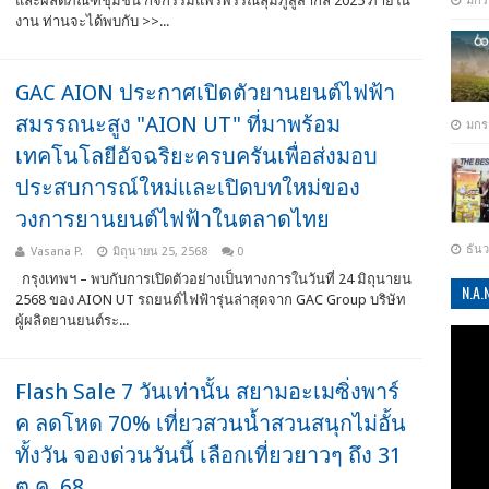
และผลิตภัณฑ์ชุมชน กิจกรรมแพรพรรณลุ่มภูสู่สากล 2025 ภายใน
มกร
งาน ท่านจะได้พบกับ >>...
GAC AION ประกาศเปิดตัวยานยนต์ไฟฟ้า
สมรรถนะสูง "AION UT" ที่มาพร้อม
มกร
เทคโนโลยีอัจฉริยะครบครันเพื่อส่งมอบ
ประสบการณ์ใหม่และเปิดบทใหม่ของ
วงการยานยนต์ไฟฟ้าในตลาดไทย
ธัน
Vasana P.
มิถุนายน 25, 2568
0
กรุงเทพฯ – พบกับการเปิดตัวอย่างเป็นทางการในวันที่ 24 มิถุนายน
N.A
2568 ของ AION UT รถยนต์ไฟฟ้ารุ่นล่าสุดจาก GAC Group บริษัท
ผู้ผลิตยานยนต์ระ...
Flash Sale 7 วันเท่านั้น สยามอะเมซิ่งพาร์
ค ลดโหด 70% เที่ยวสวนน้ำสวนสนุกไม่อั้น
ทั้งวัน จองด่วนวันนี้ เลือกเที่ยวยาวๆ ถึง 31
ต.ค. 68