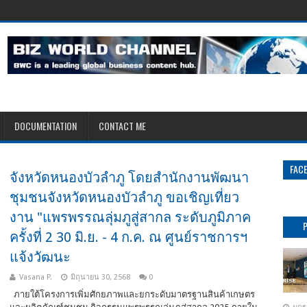
DOCUMENTATION
CONTACT ME
FAC
จังหวัดหนองบัวลำภู โดยสำนักงานพัฒนา
ชุมชนจังหวัดหนองบัวลำภู ขอเชิญเที่ยว
งาน "แพรพรรณลุ่มภูสู่สากล ระดับภูมิภาค
ครั้งที่ 2 30 มิ.ย. - 4 ก.ค. ณ ศูนย์ราชการฯ
แจ้งวัฒนะ
Vasana P.
มิถุนายน 30, 2568
0
ภายใต้โครงการเพิ่มศักยภาพและยกระดับมาตรฐานสินค้าเกษตร