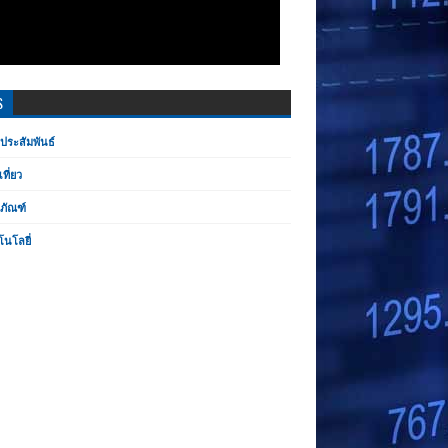
S
ประสัมพันธ์
เที่ยว
ตภัณฑ์
โนโลยี่