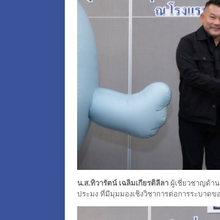
น.ส.ทิวารัตน์ เฉลิมเกียรติลีลา
ผู้เชี่ยวชาญด
ประมง ที่มีมุมมองเชิงวิชาการต่อการระบา