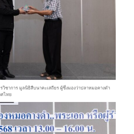
วิชาการ มูลนิธิสืบนาคะเสถียร ผู้ซึ่งมองว่าปลาหมอคางดำ
เทศไทย