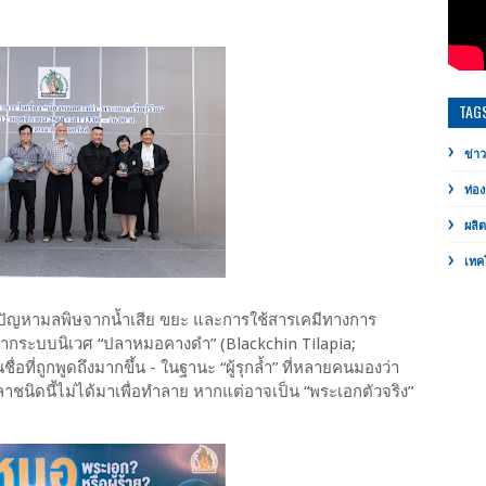
TAG
ข่าว
ท่อง
ผลิ
เทค
ปัญหามลพิษจากน้ำเสีย ขยะ และการใช้สารเคมีทางการ
จากระบบนิเวศ “ปลาหมอคางดำ” (Blackchin Tilapia;
ที่ถูกพูดถึงมากขึ้น - ในฐานะ “ผู้รุกล้ำ” ที่หลายคนมองว่า
าชนิดนี้ไม่ได้มาเพื่อทำลาย หากแต่อาจเป็น “พระเอกตัวจริง”