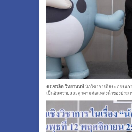
ดร.ชวลิต วิทยานนท์
นักวิชาการอิสระ กรรมการ
เป็นอันตรายและคุกคามต่อแหล่งน้ำของประ