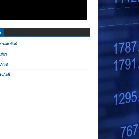
S
ประสัมพันธ์
เที่ยว
ตภัณฑ์
โนโลยี่