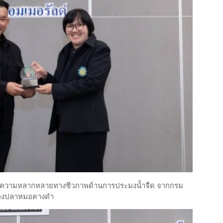
้านความหลากหลายทางชีวภาพด้านการประมงน้ำจืด จากกรม
ดของปลาหมอคางดำ