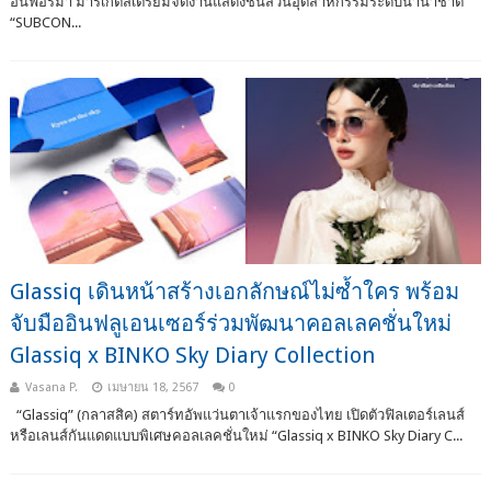
อินฟอร์มา มาร์เก็ตส์เตรียมจัดงานแสดงชิ้นส่วนอุตสาหกรรมระดับนานาชาติ
“SUBCON...
Glassiq เดินหน้าสร้างเอกลักษณ์ไม่ซ้ำใคร พร้อม
จับมืออินฟลูเอนเซอร์ร่วมพัฒนาคอลเลคชั่นใหม่
Glassiq x BINKO Sky Diary Collection
Vasana P.
เมษายน 18, 2567
0
“Glassiq” (กลาสสิค) สตาร์ทอัพแว่นตาเจ้าแรกของไทย เปิดตัวฟิลเตอร์เลนส์
หรือเลนส์กันแดดแบบพิเศษคอลเลคชั่นใหม่ “Glassiq x BINKO Sky Diary C...