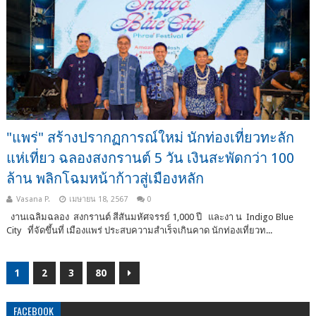
"แพร่" สร้างปรากฏการณ์ใหม่ นักท่องเที่ยวทะลัก
แห่เที่ยว ฉลองสงกรานต์ 5 วัน เงินสะพัดกว่า 100
ล้าน พลิกโฉมหน้าก้าวสู่เมืองหลัก
Vasana P.
เมษายน 18, 2567
0
งานเฉลิมฉลอง สงกรานต์ สีสันมหัศจรรย์ 1,000 ปี และงา น Indigo Blue
City ที่จัดขึ้นที่ เมืองแพร่ ประสบความสำเร็จเกินคาด นักท่องเที่ยวท...
1
2
3
80
FACEBOOK