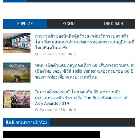
POPULAR
RECENT
THE COACH
การรวมตัวของนักคิดผู้สร้างสรรค์นวัตกรรมจากทั่ว
โลก ที่งานสัมมนาด้านนวัตกรรมองค์กรระดับภูมิภาคที่
ใหญ่ที่สุดในเอเชีย
มกราคม 15, 2563
0
ททท. เปิดตัวแคมเปญท่องเที่ยว 60 เส้นทางความสุข @
เมืองไทย เดอะ ซีรีส์ Hello Winter ฉลองครบรอบ 60 ปี
ของการท่องเที่ยวแห่งประเทศไทย
"แบรนด์ไทยอร่อย" โดย คุณธัญสิริ แซ่ตง หญิง
เก่ง...แห่งเอเซีย รับรางวัล The Best Businesses of
Asia Awards 2019
ธันวาคม 16, 2562
0
N.A.N. ขนมหวานป้านิ่ม